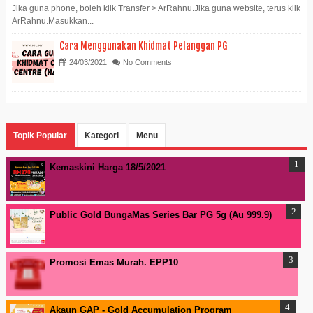
Jika guna phone, boleh klik Transfer > ArRahnu.Jika guna website, terus klik
ArRahnu.Masukkan...
Cara Menggunakan Khidmat Pelanggan PG
24/03/2021
No Comments
Topik Popular
Kategori
Menu
Kemaskini Harga 18/5/2021
Public Gold BungaMas Series Bar PG 5g (Au 999.9)
Promosi Emas Murah. EPP10
Akaun GAP - Gold Accumulation Program