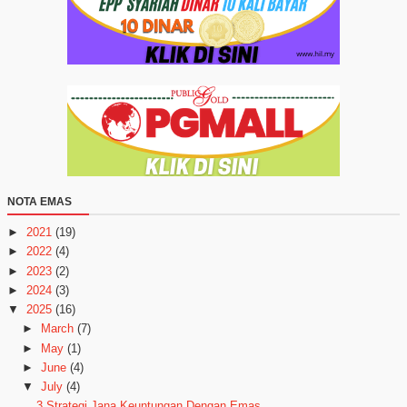
NOTA EMAS
►
2021
(19)
►
2022
(4)
►
2023
(2)
►
2024
(3)
▼
2025
(16)
►
March
(7)
►
May
(1)
►
June
(4)
▼
July
(4)
3 Strategi Jana Keuntungan Dengan Emas