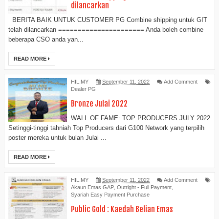
dilancarkan
BERITA BAIK UNTUK CUSTOMER PG Combine shipping untuk GIT
telah dilancarkan ====================== Anda boleh combine
beberapa CSO anda yan...
READ MORE
HIL.MY
September 11, 2022
Add Comment
Dealer PG
Bronze Julai 2022
WALL OF FAME: TOP PRODUCERS JULY 2022
Setinggi-tinggi tahniah Top Producers dari G100 Network yang terpilih
poster mereka untuk bulan Julai ...
READ MORE
HIL.MY
September 11, 2022
Add Comment
Akaun Emas GAP
,
Outright - Full Payment
,
Syariah Easy Payment Purchase
Public Gold : Kaedah Belian Emas