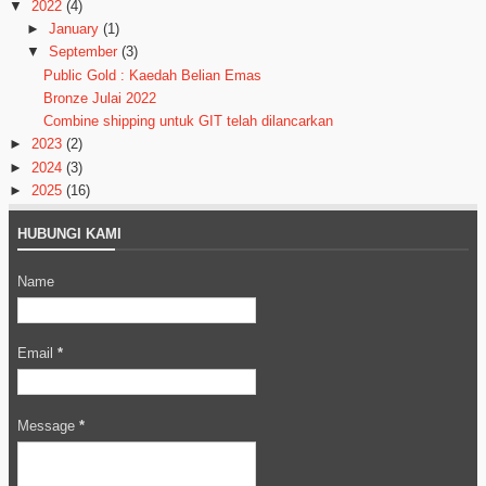
▼
2022
(4)
►
January
(1)
▼
September
(3)
Public Gold : Kaedah Belian Emas
Bronze Julai 2022
Combine shipping untuk GIT telah dilancarkan
►
2023
(2)
►
2024
(3)
►
2025
(16)
HUBUNGI KAMI
Name
Email
*
Message
*