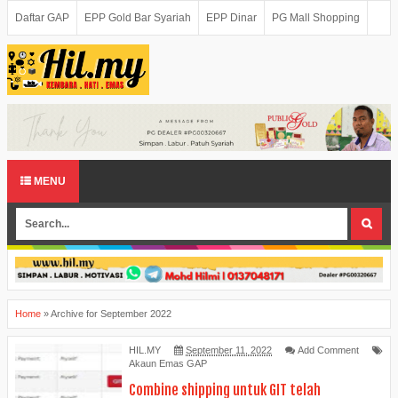
Daftar GAP
EPP Gold Bar Syariah
EPP Dinar
PG Mall Shopping
MENU
Home
»
Archive for September 2022
HIL.MY
September 11, 2022
Add Comment
Akaun Emas GAP
Combine shipping untuk GIT telah