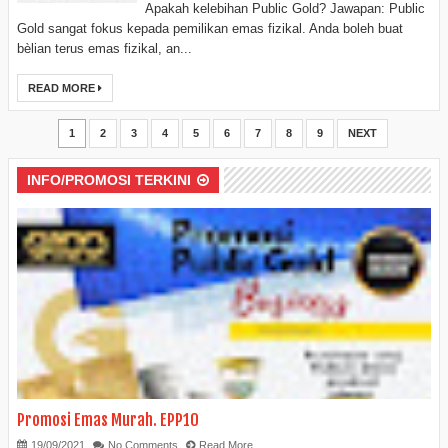
Apakah kelebihan Public Gold? Jawapan: Public
Gold sangat fokus kepada pemilikan emas fizikal. Anda boleh buat
bèlian terus emas fizikal, an...
READ MORE
1
2
3
4
5
6
7
8
9
NEXT
INFO/PROMOSI TERKINI
Promosi Emas Murah. EPP10
19/09/2021
No Comments
Read More...