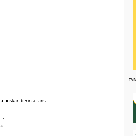
TA
a poskan berinsurans..
..
sa