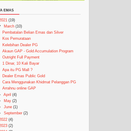
A EMAS
2021
(19)
▼
March
(10)
Pembatalan Belian Emas dan Silver
Kos Pemurataan
Kelebihan Dealer PG
Akaun GAP - Gold Accumulation Program
Outright Full Payment
1 Dinar, 10 Kali Bayar
Apa itu PG Mall ?
Dealer Emas Public Gold
Cara Menggunakan Khidmat Pelanggan PG
Arrahnu online GAP
►
April
(4)
►
May
(2)
►
June
(1)
►
September
(2)
2022
(4)
2023
(2)