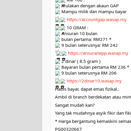
 Mulakan dengan akaun GAP
 Mampu milik dan mampu bayar
https://accountgap.wasap.my
 10 GRAM :
 Ansuran 10 bulan
 bulan pertama: RM271 *
 9 bulan seterusnya: RM 242
https://ansuranepp.wasap.my
 2 dinar ( 8.5 gram )
 Bayaran bulan pertama RM 236 *
 9 bulan seterusnya RM 206
https://2dinar10.wasap.my
Habis bayar, dapat emas fizikal..
Ambil di branch berdekatan atau mint
Sangat mudah kan?
Yang tak mudahnya asyik fikir dan fikir
* Harga bergantung kemaskini sema
PG00320667