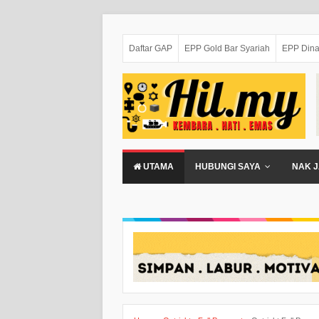
Daftar GAP
EPP Gold Bar Syariah
EPP Dina
UTAMA
HUBUNGI SAYA
NAK J