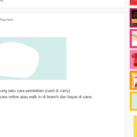
nt
l Payment
sung iaitu cara pembelian (cash & carry).
ra online atau walk in di branch dan bayar di sana.