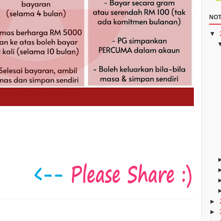
NOT
▼
►
►