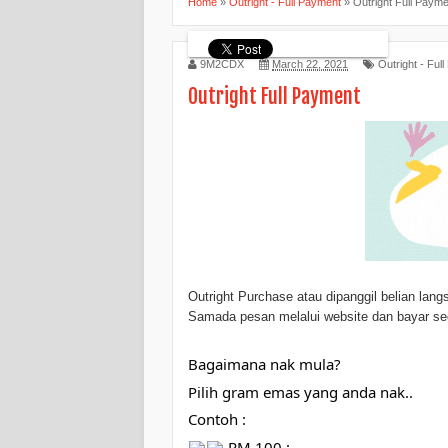
Home
»
Outright - Full Payment
»
Outright Full Payme
9M2CDX
March 22, 2021
Outright - Ful
Outright Full Payment
Outright Purchase atau dipanggil belian lang
Samada pesan melalui website dan bayar seca
Bagaimana nak mula?
Pilih gram emas yang anda nak..
Contoh :
 RM 100 :