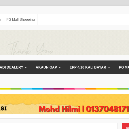
r
PG Mall Shopping
ADI DEALER?
AKAUN GAP
EPP 4/10 KALI BAYAR
PG M
To