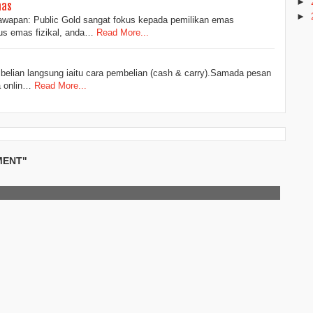
►
mas
►
awapan: Public Gold sangat fokus kepada pemilikan emas
erus emas fizikal, anda…
Read More...
 belian langsung iaitu cara pembelian (cash & carry).Samada pesan
a onlin…
Read More...
MENT"