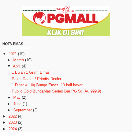
NOTA EMAS
▼
2021
(19)
►
March
(10)
▼
April
(4)
1 Bulan 1 Gram Emas
Pakej Dealer / Priority Dealer
1 Dinar & 10g Bunga Emas. 10 kali bayar!
Public Gold BungaMas Series Bar PG 5g (Au 999.9)
►
May
(2)
►
June
(1)
►
September
(2)
►
2022
(4)
►
2023
(2)
►
2024
(3)