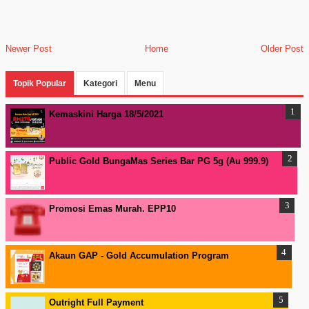
Newer Post
Home
Older Post
Topik Popular
Kategori
Menu
Kemaskini Harga 18/5/2021
Public Gold BungaMas Series Bar PG 5g (Au 999.9)
Promosi Emas Murah. EPP10
Akaun GAP - Gold Accumulation Program
Outright Full Payment