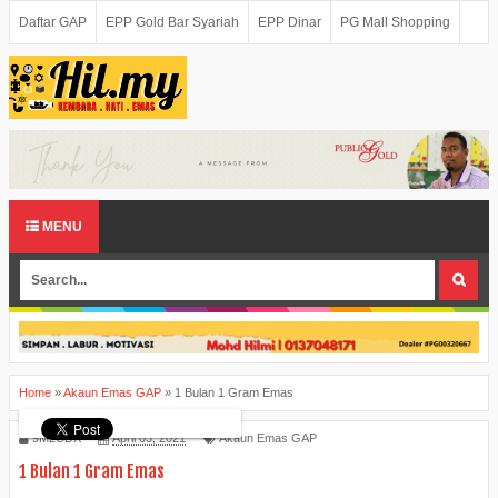
Daftar GAP
EPP Gold Bar Syariah
EPP Dinar
PG Mall Shopping
MENU
Home
»
Akaun Emas GAP
»
1 Bulan 1 Gram Emas
9M2CDX
April 03, 2021
Akaun Emas GAP
1 Bulan 1 Gram Emas